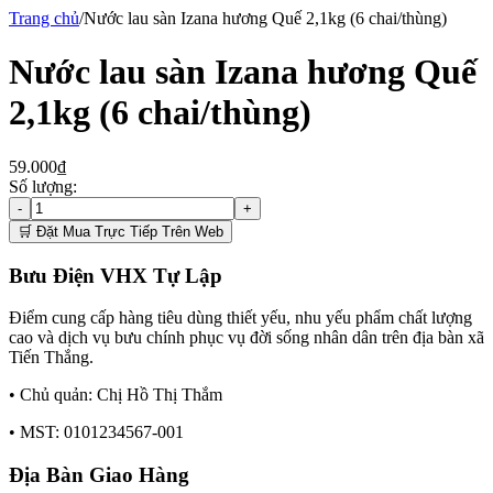
Trang chủ
/
Nước lau sàn Izana hương Quế 2,1kg (6 chai/thùng)
Nước lau sàn Izana hương Quế
2,1kg (6 chai/thùng)
59.000₫
Số lượng:
-
+
🛒 Đặt Mua Trực Tiếp Trên Web
Bưu Điện VHX Tự Lập
Điểm cung cấp hàng tiêu dùng thiết yếu, nhu yếu phẩm chất lượng
cao và dịch vụ bưu chính phục vụ đời sống nhân dân trên địa bàn xã
Tiến Thắng.
• Chủ quản:
Chị Hồ Thị Thắm
• MST:
0101234567-001
Địa Bàn Giao Hàng